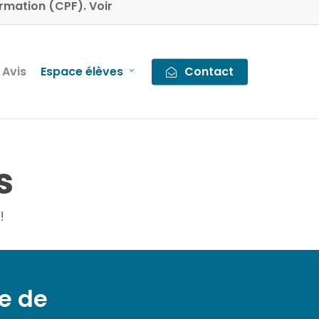
rmation (CPF). Voir
Avis
Espace élèves
Contact
s
!
e de