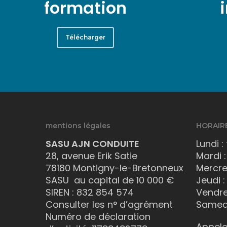
formation
Télécharger
mentions légales
HORAIRE
SASU AJN CONDUITE
Lundi :
28, avenue Erik Satie
Mardi :
78180 Montigny-le-Bretonneux
Mercred
SASU au capital de 10 000 €
Jeudi :
SIREN : 832 854 574
Vendred
Consulter les n° d’agrément
Samedi
Numéro de déclaration
Appele