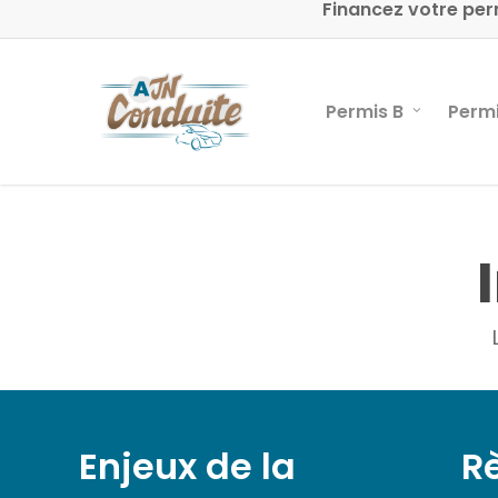
Financez votre per
Skip
to
main
content
Permis B
Perm
Enjeux de la
R